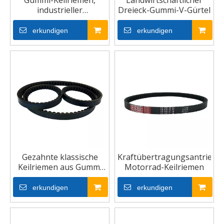
Gummi-Keilriemen,
Landwirtschaftlicher
industrieller
Dreieck-Gummi-V-Gürtel
landwirtschaftlicher
Keilriemen
erkundigen
erkundigen
Gezahnte klassische
Kraftübertragungsantrieb
Keilriemen aus Gummi
Motorrad-Keilriemen
für Maschinen
erkundigen
erkundigen