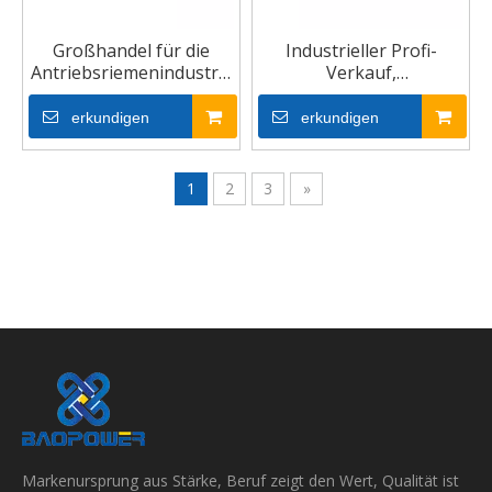
Großhandel für die
Industrieller Profi-
Antriebsriemenindustrie
Verkauf,
mit Keilriemen
Gummizahnantrieb,
Kraftübertragung,
erkundigen
erkundigen
Motorrad-Keilriemen
1
2
3
»
Markenursprung aus Stärke, Beruf zeigt den Wert, Qualität ist