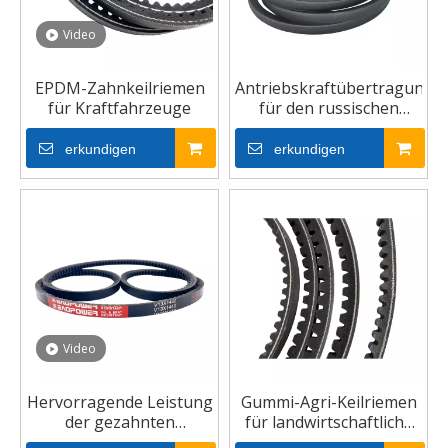
Video
EPDM-Zahnkeilriemen
Antriebskraftübertragungsk
für Kraftfahrzeuge
für den russischen
Markt
erkundigen
erkundigen
Video
Hervorragende Leistung
Gummi-Agri-Keilriemen
der gezahnten
für landwirtschaftliche
Schmalkeilriemen RMA
Maschinen