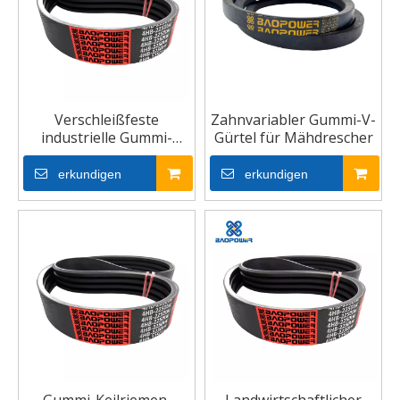
Verschleißfeste
Zahnvariabler Gummi-V-
industrielle Gummi-
Gürtel für Mähdrescher
Keilriemen für die
Landwirtschaft
erkundigen
erkundigen