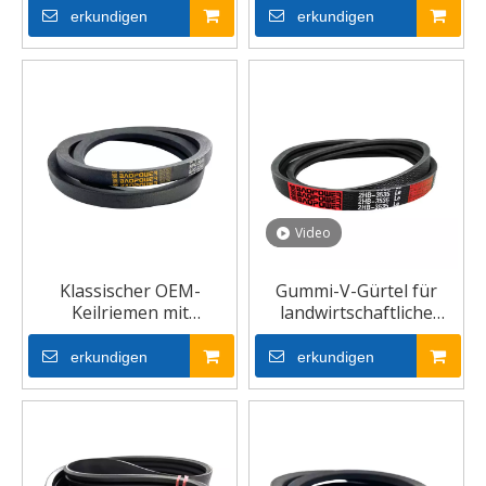
erkundigen
erkundigen
Video
Klassischer OEM-
Gummi-V-Gürtel für
Keilriemen mit
landwirtschaftliche
umwickeltem
Erntemaschinen
Riemenantrieb
erkundigen
erkundigen