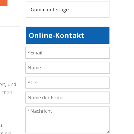
Gummiunterlage
Online-Kontakt
lt, und
eichen
n
u
m die