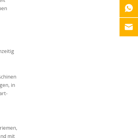
eit
eben
hzeitig
schinen
gen, in
art-
lriemen,
ind mit