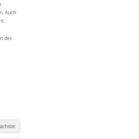
e
n. Auch
l.
n der
ächste: