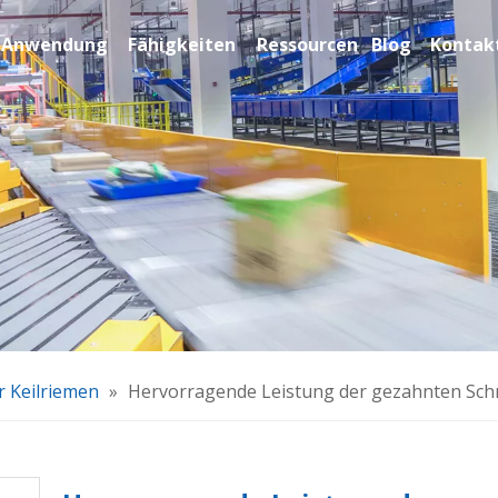
Anwendung
Fähigkeiten
Ressourcen
Blog
Kontakt
 Keilriemen
»
Hervorragende Leistung der gezahnten Sc