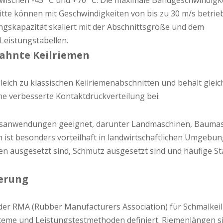
wischen -45 °C und +70 °C. Die maximale Bandgeschwindigk
nitte können mit Geschwindigkeiten von bis zu 30 m/s betri
gskapazität skaliert mit der Abschnittsgröße und dem
eistungstabellen.
zahnte Keilriemen
leich zu klassischen Keilriemenabschnitten und behält gleic
ne verbesserte Kontaktdruckverteilung bei.
ngsanwendungen geeignet, darunter Landmaschinen, Bauma
 ist besonders vorteilhaft in landwirtschaftlichen Umgebun
 ausgesetzt sind, Schmutz ausgesetzt sind und häufige St
erung
der RMA (Rubber Manufacturers Association) für Schmalkei
teme und Leistungstestmethoden definiert. Riemenlängen s