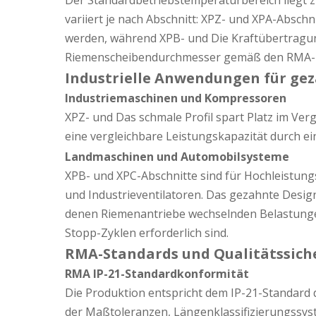
Der Standardbetriebstemperaturbereich liegt z
variiert je nach Abschnitt: XPZ- und XPA-Absch
werden, während XPB- und Die Kraftübertragun
Riemenscheibendurchmesser gemäß den RMA-L
Industrielle Anwendungen für ge
Industriemaschinen und Kompressoren
XPZ- und Das schmale Profil spart Platz im Verg
eine vergleichbare Leistungskapazität durch ei
Landmaschinen und Automobilsysteme
XPB- und XPC-Abschnitte sind für Hochleistu
und Industrieventilatoren. Das gezahnte Design
denen Riemenantriebe wechselnden Belastungen
Stopp-Zyklen erforderlich sind.
RMA-Standards und Qualitätssich
RMA IP-21-Standardkonformität
Die Produktion entspricht dem IP-21-Standard 
der Maßtoleranzen, Längenklassifizierungssys