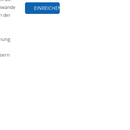
enwände
EINREICHEN
n der
hnung
asern