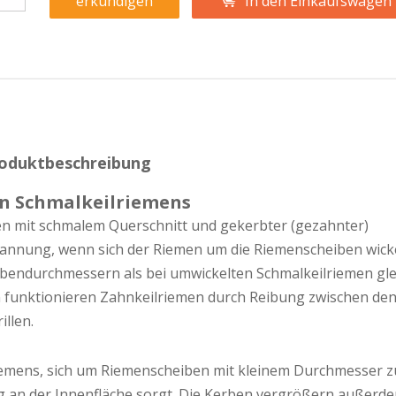
erkundigen
In den Einkaufswagen
oduktbeschreibung
en Schmalkeilriemens
n mit schmalem Querschnitt und gekerbter (gezahnter)
pannung, wenn sich der Riemen um die Riemenscheiben wicke
ibendurchmessern als bei umwickelten Schmalkeilriemen gl
 funktionieren Zahnkeilriemen durch Reibung zwischen de
llen.
Riemens, sich um Riemenscheiben mit kleinem Durchmesser z
g an der Innenfläche sorgt. Die Kerben vergrößern außerde