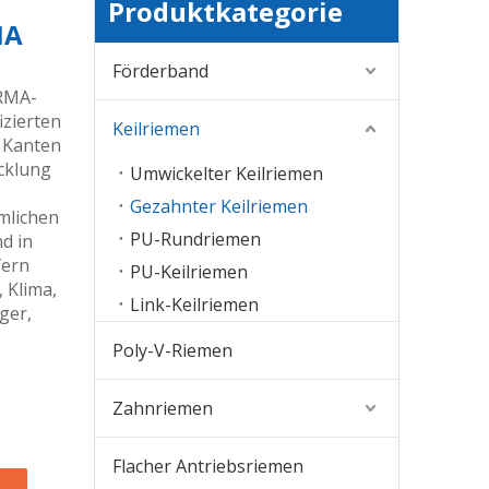
Produktkategorie
MA
Förderband
 RMA-
izierten
Keilriemen
 Kanten
cklung
Umwickelter Keilriemen
Gezahnter Keilriemen
mlichen
PU-Rundriemen
d in
fern
PU-Keilriemen
 Klima,
Link-Keilriemen
ger,
Poly-V-Riemen
Zahnriemen
Flacher Antriebsriemen