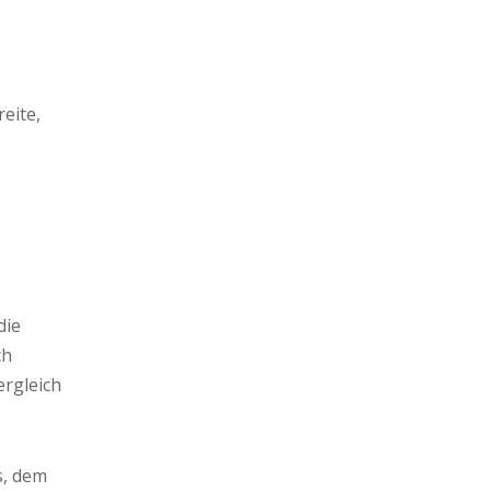
eite,
die
ch
ergleich
s, dem