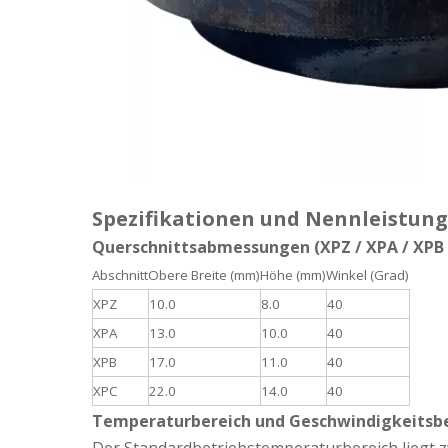
Spezifikationen und Nennleistun
Querschnittsabmessungen (XPZ / XPA / XPB 
Abschnitt
Obere Breite (mm)
Höhe (mm)
Winkel (Grad)
XPZ
10.0
8.0
40
XPA
13.0
10.0
40
XPB
17.0
11.0
40
XPC
22.0
14.0
40
Temperaturbereich und Geschwindigkeits