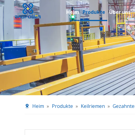
Heim
Produkte
Über uns
Heim
»
Produkte
»
Keilriemen
»
Gezahnter