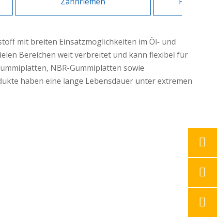
Zahnriemen
Flacher A
toff mit breiten Einsatzmöglichkeiten im Öl- und
elen Bereichen weit verbreitet und kann flexibel für
Gummiplatten, NBR-Gummiplatten sowie
odukte haben eine lange Lebensdauer unter extremen