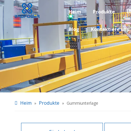
Heim
Produkte
Ü
Blog
Kontaktiere uns
Heim
Produkte
»
»
Gummiunterlage