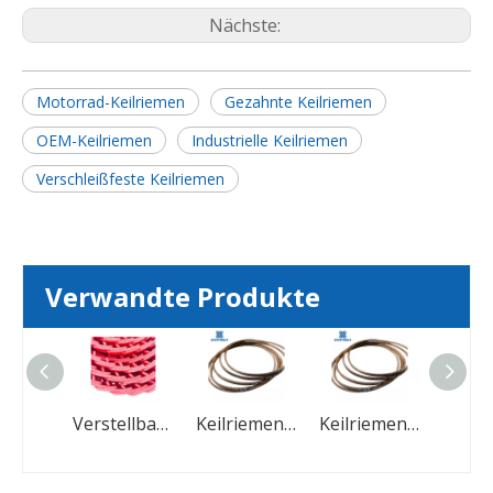
Nächste:
Motorrad-Keilriemen
Gezahnte Keilriemen
OEM-Keilriemen
Industrielle Keilriemen
Verschleißfeste Keilriemen
Verwandte Produkte
Verstellbarer PU-Glieder-Keilriemen für Kraftantrieb
Verstellbarer PU-Glieder-Keilriemen für Kraftantrieb
Keilriemen für Rasenmäher, hochwertiger Gummi-Keilriemen aus landwirtschaftlichem Segeltuch
Keilriemen für Rasenmäher, hochwertiger Gummi-Keilriemen aus landwirtschaftlichem Segeltuch