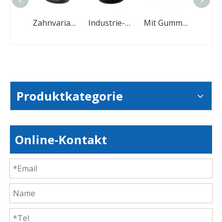
Industrielle verschleißfeste Gummikeilriemen mit Dreieck-Keilriemenantrieb
Zahnvariabler Gummi-V-Gürtel für Mähdrescher
Industrie-Keilriemen mit Gummiummantelung und hoher Übertragungseffizienz
Mit Gummi umwickelter Keilriemen für verbesserte Lastverteilung
Produktkategorie
Online-Kontakt