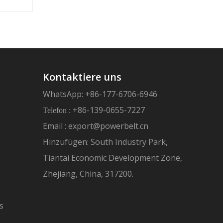
Kontaktiere uns
WhatsApp: +86-177-6706-6946
+86-139-0655-7227
Telefon :
Email :
export@powerbelt.cn
Hinzufügen: South Industry Park,
Tiantai Economic Development Zone,
Zhejiang, China, 317200.
s