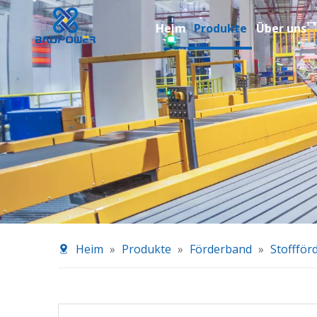
Heim
Produkte
Über uns
Heim
»
Produkte
»
Förderband
»
Stoffför