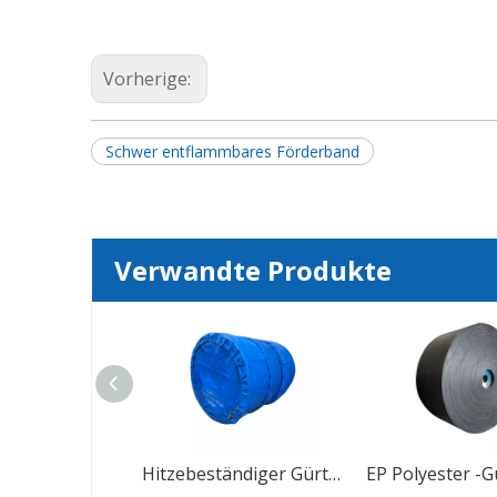
Vorherige:
Schwer entflammbares Förderband
Verwandte Produkte
Förderband der Bergbauindustrie
Hitzebeständiger Gürtelsteinpulver Gummi -Förderband für Steinschleiker