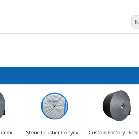
N
EP Polyester -Gummi -Förderband NN Nylon Förderband
Stone Crusher Conyevor-Gürtel Hersteller Industrieförderergürtel