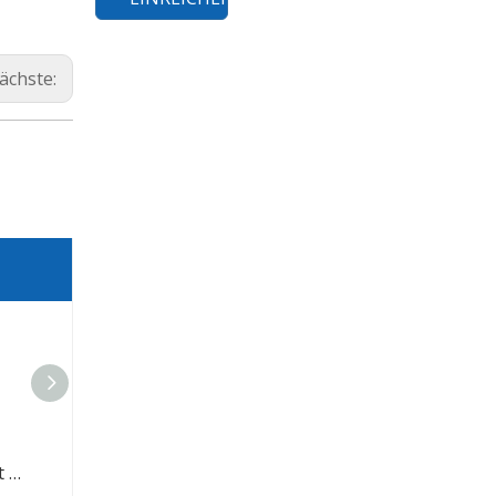
ächste:
Custom Factory Direct Black Fördergürtel
EPDM -Gummi -Förderburtegummi für die Bergbauindustrie
Sandabbaukohle Polyester Gummi -Förderbur