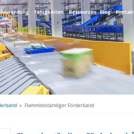
Anwendung
Fähigkeiten
Ressourcen
Blog
Kontakt
derband
»
Flammbeständiger Förderband