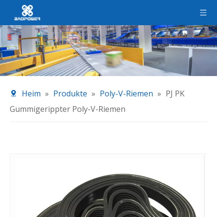
Heim
»
Produkte
»
Poly-V-Riemen
»
PJ PK
Gummigerippter Poly-V-Riemen