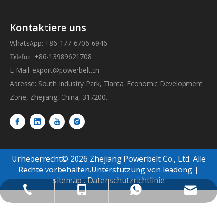
Kontaktiere uns
WhatsApp: +86-177-6706-6946
+86-13989621708
Telefon:
E-Mail:
export@powerbelt.cn
Adresse: South Industry Park, Tiantai Economic Development
Zone, Zhejiang, China, 317200.
Urheberrecht©
2026
Zhejiang Powerbelt Co., Ltd. Alle
Rechte vorbehalten.Unterstützung von
leadong
|
sitemap
.
Datenschutzrichtlinie
export@powerbelt.cn
+86-177-6706-6946
+86-13989621708
+86-8393-8618