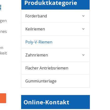
Produktkategorie
Förderband
ngen
Keilriemen
ines
Poly-V-Riemen
en
keit
Zahnriemen
Flacher Antriebsriemen
Gummiunterlage
Online-Kontakt