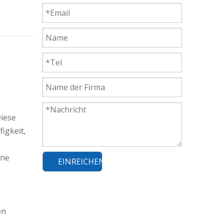
Diese
igkeit,
ine
EINREICHEN
en