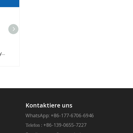
Mehrrillenriemen Poly V Ribber PK Keilriemen
EPDM-Gummi-Mehrrippenriemen PJ PH PK PL PM Polyrippen-Keilriemen
Getriebe PK gerippter Keilrippenriemen Polykeilriemen
Kontaktiere uns
WhatsApp: +86-177-6706-6946
+86-139-0655-7227
Telefon :