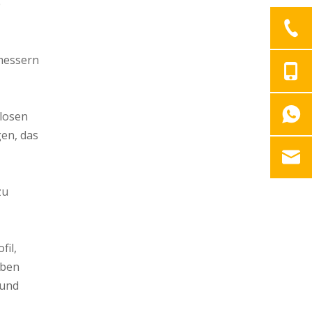
e
hmessern
slosen
en, das
zu
fil,
iben
 und