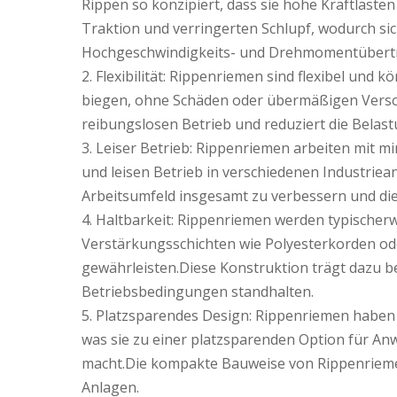
Rippen so konzipiert, dass sie hohe Kraftlaste
Traktion und verringerten Schlupf, wodurch s
Hochgeschwindigkeits- und Drehmomentübertr
2. Flexibilität: Rippenriemen sind flexibel un
biegen, ohne Schäden oder übermäßigen Verschl
reibungslosen Betrieb und reduziert die Bela
3. Leiser Betrieb: Rippenriemen arbeiten mit 
und leisen Betrieb in verschiedenen Industri
Arbeitsumfeld insgesamt zu verbessern und di
4. Haltbarkeit: Rippenriemen werden typische
Verstärkungsschichten wie Polyesterkorden ode
gewährleisten.Diese Konstruktion trägt dazu be
Betriebsbedingungen standhalten.
5. Platzsparendes Design: Rippenriemen haben 
was sie zu einer platzsparenden Option für A
macht.Die kompakte Bauweise von Rippenrieme
Anlagen.