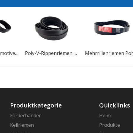
Baopower Automotive Gummi-Poly-V-Rippenriemen
Poly-V-Rippenriemen aus Gummi für Automotoren
Produktkategorie
Quicklinks
Förderbänder
Heim
Keilriemen
Produkte