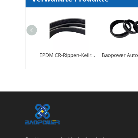
Gummi-EPDM-Riemen PK-Riemen Poly-V-Riemen für Automotoren
EPDM CR-Rippen-Keilrippenriemen für die Automobilindustrie