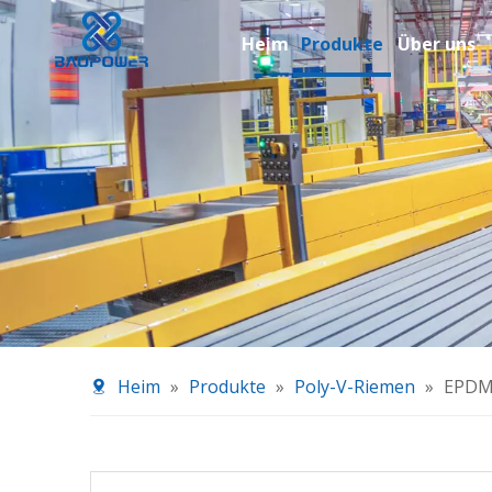
Heim
Produkte
Über uns
Heim
»
Produkte
»
Poly-V-Riemen
»
EPDM-