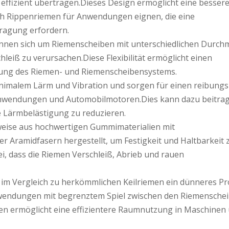
n effizient übertragen.Dieses Design ermöglicht eine besser
ich Rippenriemen für Anwendungen eignen, die eine
agung erfordern.
d können sich um Riemenscheiben mit unterschiedlichen Durc
eiß zu verursachen.Diese Flexibilität ermöglicht einen
stung des Riemen- und Riemenscheibensystems.
minimalem Lärm und Vibration und sorgen für einen reibung
eanwendungen und Automobilmotoren.Dies kann dazu beitrag
e Lärmbelästigung zu reduzieren.
rweise aus hochwertigen Gummimaterialien mit
r Aramidfasern hergestellt, um Festigkeit und Haltbarkeit 
i, dass die Riemen Verschleiß, Abrieb und rauen
im Vergleich zu herkömmlichen Keilriemen ein dünneres Pro
nwendungen mit begrenztem Spiel zwischen den Riemensche
n ermöglicht eine effizientere Raumnutzung in Maschinen