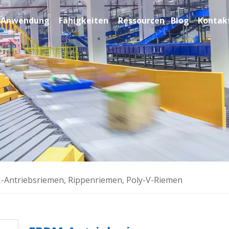
Anwendung
Fähigkeiten
Ressourcen
Blog
Kontakt
Antriebsriemen, Rippenriemen, Poly-V-Riemen