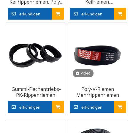
Keilrippenriemen, Poly-
Keilriemen.
V-Rippen, PK-
Keilrippenriemen
Antriebsriemen für
erkundigen
erkundigen
Autolüfter
Video
Gummi-Flachantriebs-
Poly-V-Riemen
PK-Rippenriemen
Mehrrippenriemen
erkundigen
erkundigen