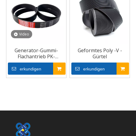
Video
Generator-Gummi-
Geformtes Poly -V -
Flachantrieb PK-
Gürtel
Rippenriemen
erkundigen
erkundigen