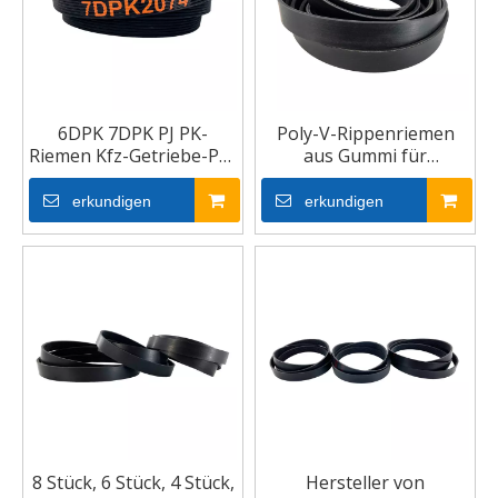
6DPK 7DPK PJ PK-
Poly-V-Rippenriemen
Riemen Kfz-Getriebe-PK-
aus Gummi für
Riemen für Autos V-
Automotoren
Rippenriemen
erkundigen
erkundigen
8 Stück, 6 Stück, 4 Stück,
Hersteller von