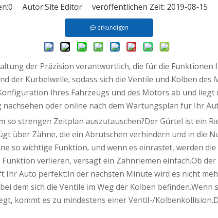
en:
0
Autor:Site Editor veröffentlichen Zeit: 2019-08-15
erkundigen
haltung der Präzision verantwortlich, die für die Funktionen
nd der Kurbelwelle, sodass sich die Ventile und Kolben de
onfiguration Ihres Fahrzeugs und des Motors ab und liegt 
g nachsehen oder online nach dem Wartungsplan für Ihr Aut
m so strengen Zeitplan auszutauschen?Der Gürtel ist ein R
fügt über Zähne, die ein Abrutschen verhindern und in die 
eine so wichtige Funktion, und wenn es einrastet, werden die
 Funktion verlieren, versagt ein Zahnriemen einfach.Ob der
ft Ihr Auto perfekt;In der nächsten Minute wird es nicht me
 bei dem sich die Ventile im Weg der Kolben befinden.Wenn 
, kommt es zu mindestens einer Ventil-/Kolbenkollision.Di