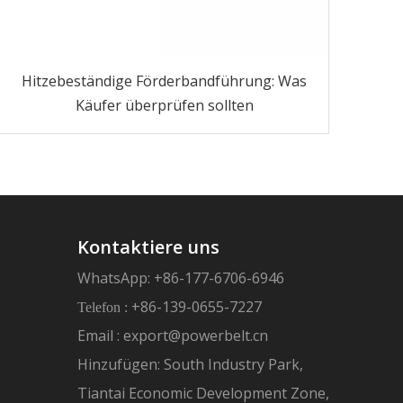
Hitzebeständige Förderbandführung: Was
Käufer überprüfen sollten
Kontaktiere uns
WhatsApp: +86-177-6706-6946
+86-139-0655-7227
Telefon :
Email :
export@powerbelt.cn
Hinzufügen: South Industry Park,
Tiantai Economic Development Zone,