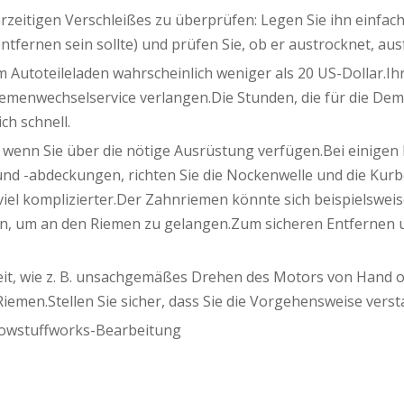
orzeitigen Verschleißes zu überprüfen: Legen Sie ihn einfa
ntfernen sein sollte) und prüfen Sie, ob er austrocknet, ausf
m Autoteileladen wahrscheinlich weniger als 20 US-Dollar.I
Riemenwechselservice verlangen.Die Stunden, die für die
h schnell.
wenn Sie über die nötige Ausrüstung verfügen.Bei einigen F
d -abdeckungen, richten Sie die Nockenwelle und die Kurbe
viel komplizierter.Der Zahnriemen könnte sich beispielswei
en, um an den Riemen zu gelangen.Zum sicheren Entfernen u
rbeit, wie z. B. unsachgemäßes Drehen des Motors von Hand
Riemen.Stellen Sie sicher, dass Sie die Vorgehensweise vers
 Howstuffworks-Bearbeitung