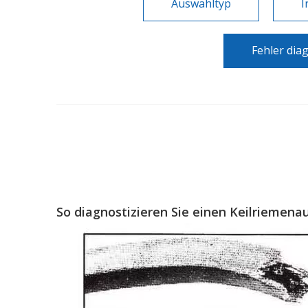
Auswahltyp
I
Fehler dia
So diagnostizieren Sie einen Keilriemenau