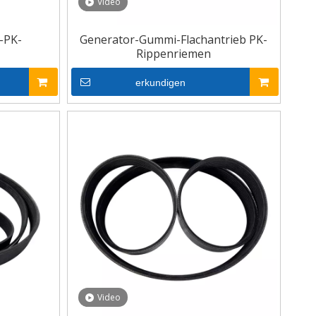
Video
-PK-
Generator-Gummi-Flachantrieb PK-
Rippenriemen
erkundigen
Video