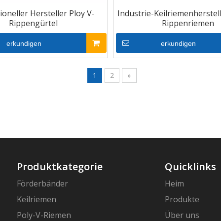
ioneller Hersteller Ploy V-
Industrie-Keilriemenherstel
Rippengürtel
Rippenriemen
erkundigen
erkundigen
1
2
»
Produktkategorie
Quicklinks
Förderbänder
Heim
Keilriemen
Produkte
Poly-V-Riemen
Über uns