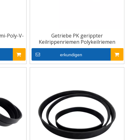
i-Poly-V-
Getriebe PK gerippter
Keilrippenriemen Polykeilriemen
erkundigen