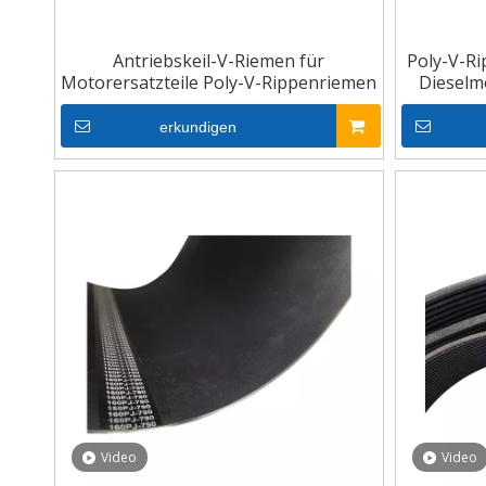
Antriebskeil-V-Riemen für
Poly-V-R
Motorersatzteile Poly-V-Rippenriemen
Dieselm
erkundigen
Video
Video