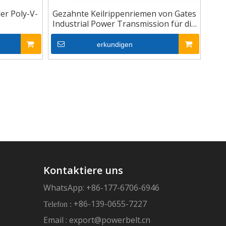
ler Poly-V-
Gezahnte Keilrippenriemen von Gates
Industrial Power Transmission für die
Automobilindustrie
erkundigen
Kontaktiere uns
WhatsApp: +86-177-6706-6946
+86-139-0655-7227
Telefon :
Email :
export@powerbelt.cn