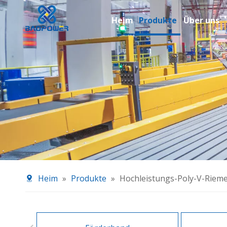
Heim
Produkte
Über uns
Heim
»
Produkte
»
Hochleistungs-Poly-V-Riem