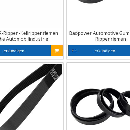
-Rippen-Keilrippenriemen
Baopower Automotive Gumm
die Automobilindustrie
Rippenriemen
erkundigen
erkundigen