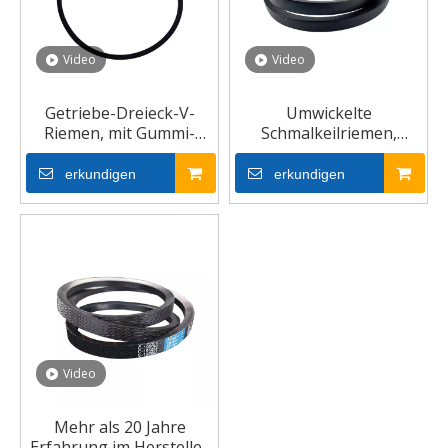
Video
Video
Getriebe-Dreieck-V-
Umwickelte
Riemen, mit Gummi-
Schmalkeilriemen,
Lüfter umwickelter
Gummikeilriemen
schmaler V-Riemen
erkundigen
erkundigen
Video
Mehr als 20 Jahre
Erfahrung im Hersteller