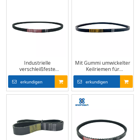
Industrielle
Mit Gummi umwickelter
verschleißfeste
Keilriemen für
Gummikeilriemen mit
verbesserte
Dreieck-
Lastverteilung
erkundigen
erkundigen
Keilriemenantrieb