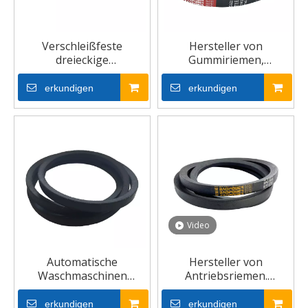
Verschleißfeste
Hersteller von
dreieckige
Gummiriemen,
Gummikeilriemen mit
dreieckiger Keilriemen
flachem Antrieb
für Autos und
erkundigen
erkundigen
Motorräder
Video
Automatische
Hersteller von
Waschmaschinen
Antriebsriemen.
treiben Gummi-V-
Antriebsriemen
Riemen an
erkundigen
erkundigen