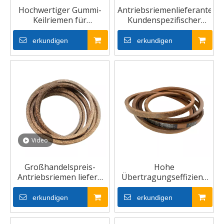
Hochwertiger Gummi-
Antriebsriemenlieferanten
Keilriemen für
Kundenspezifischer
Rasenmäher
Keilriemen
erkundigen
erkundigen
Video
Großhandelspreis-
Hohe
Antriebsriemen liefern
Übertragungseffizienz
Gummi-Rasen- und
3L 4L 5L Industrie-
Garten-Keilriemen
Keilriemen aus Canvas-
erkundigen
erkundigen
Gummi für Rasen und
Garten