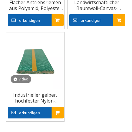
Flacher Antriebsriemen
Landwirtschaftlicher
aus Polyamid, Polyester
Baumwoll-Canvas-
und Nylon
Nylon-Gummi-
Flachkraftübertragungs-
erkundigen
erkundigen
Flachantriebs-V-Riemen
Video
Industrieller gelber,
hochfester Nylon-
Antriebsriemen
erkundigen