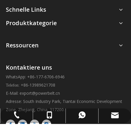
Schnelle Links
Produktkategorie
Ressourcen
Kontaktiere uns
WhatsApp: +86-177-6706-6946
+86-13989621708
Telefon:
E-Mail:
export@powerbelt.cn
Adresse: South Industry Park, Tiantai Economic Development
Zone, Zhejiang, China, 317200.
export@powerbelt.cn
+86-177-6706-6946
+86-13989621708
+86-8393-8618