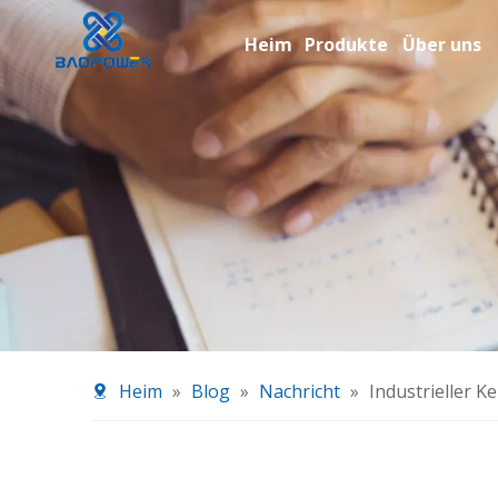
Heim
Produkte
Über uns
Heim
»
Blog
»
Nachricht
»
Industrieller K