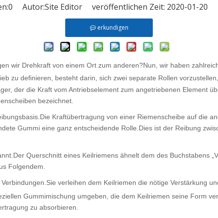
en:
0
Autor:Site Editor veröffentlichen Zeit: 2020-01-20
erkundigen
gen wir Drehkraft von einem Ort zum anderen?Nun, wir haben zahlreic
ieb zu definieren, besteht darin, sich zwei separate Rollen vorzustelle
ger, der die Kraft vom Antriebselement zum angetriebenen Element übe
menscheiben bezeichnet.
eibungsbasis.Die Kraftübertragung von einer Riemenscheibe auf die a
dete Gummi eine ganz entscheidende Rolle.Dies ist der Reibung zwisc
nnt.Der Querschnitt eines Keilriemens ähnelt dem des Buchstabens „V“
aus Folgendem.
e Verbindungen.Sie verleihen dem Keilriemen die nötige Verstärkung u
ziellen Gummimischung umgeben, die dem Keilriemen seine Form verle
rtragung zu absorbieren.