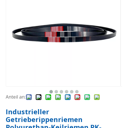
Anteil an:
Industrieller
Getrieberippenriemen
Polyurethan-Keilriemen PK-