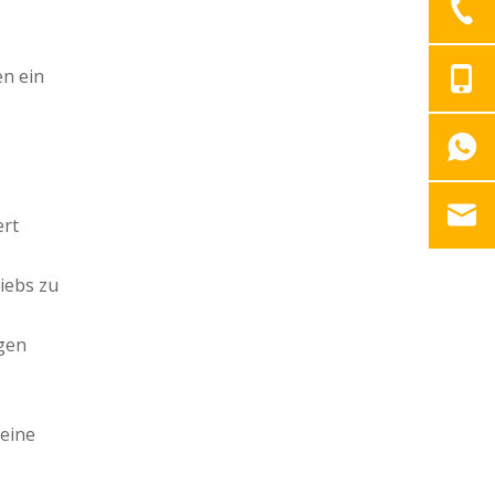
en ein
ert
iebs zu
ngen
eine