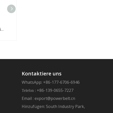
Hochwertiger industrieller Gummi-PU-Zahnriemen
Kontaktiere uns
WhatsApp: +86-177-6706-6946
+86-139-0655-7227
Telefon :
Email :
export@powerbelt.cn
Hinzufügen: South Industry Park,