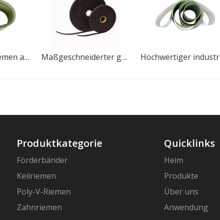
Offener Zahnriemen aus hitzebeständigem PU-Gummi
Maßgeschneiderter gezahnter industrieller T5 PU XL MXL Auto-Gummi-Zahnriemen
Produktkategorie
Quicklinks
Förderbänder
Heim
Keilriemen
Produkte
Poly-V-Riemen
Über uns
Zahnriemen
Anwendung