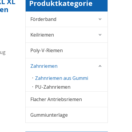
L XL
Produktkategorie
men
Förderband
Keilriemen
Poly-V-Riemen
zug
Zahnriemen
Zahnriemen aus Gummi
PU-Zahnriemen
Flacher Antriebsriemen
Gummiunterlage