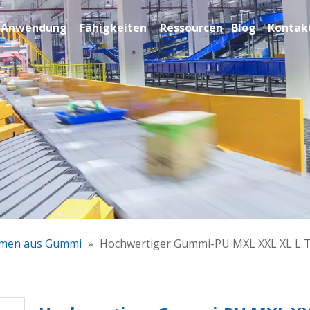
Anwendung
Fähigkeiten
Ressourcen
Blog
Kontakt
emen aus Gummi
»
Hochwertiger Gummi-PU MXL XXL XL L 