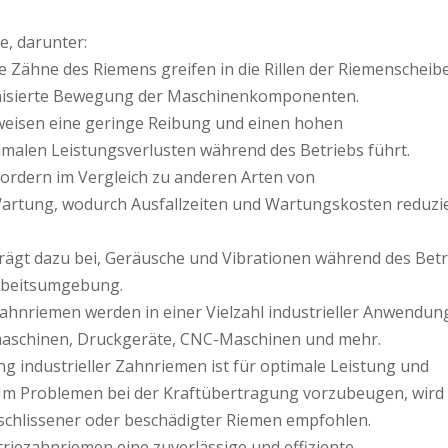
e, darunter:
 Zähne des Riemens greifen in die Rillen der Riemenscheib
onisierte Bewegung der Maschinenkomponenten.
eisen eine geringe Reibung und einen hohen
malen Leistungsverlusten während des Betriebs führt.
rdern im Vergleich zu anderen Arten von
rtung, wodurch Ausfallzeiten und Wartungskosten reduzi
trägt dazu bei, Geräusche und Vibrationen während des Betr
Arbeitsumgebung.
ahnriemen werden in einer Vielzahl industrieller Anwendu
maschinen, Druckgeräte, CNC-Maschinen und mehr.
g industrieller Zahnriemen ist für optimale Leistung und
Um Problemen bei der Kraftübertragung vorzubeugen, wird 
schlissener oder beschädigter Riemen empfohlen.
riezahnriemen eine zuverlässige und effiziente