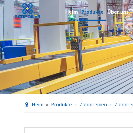
Heim
Produkte
Über uns
Heim
»
Produkte
»
Zahnriemen
»
Zahnri